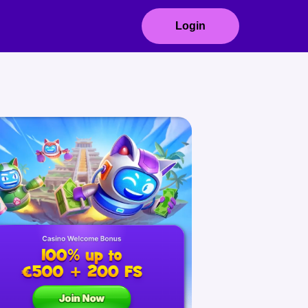
Login