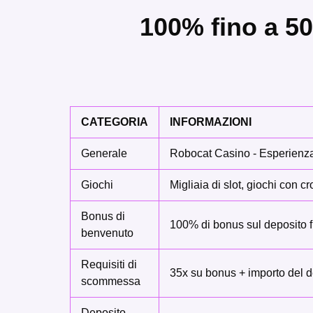
100% fino a 50
CATEGORIA
INFORMAZIONI
Generale
Robocat Casino - Esperienza 
Giochi
Migliaia di slot, giochi con c
Bonus di
100% di bonus sul deposito fi
benvenuto
Requisiti di
35x su bonus + importo del de
scommessa
Deposito