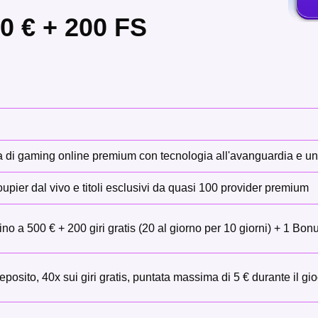
0 € + 200 FS
di gaming online premium con tecnologia all'avanguardia e un'a
roupier dal vivo e titoli esclusivi da quasi 100 provider premium
no a 500 € + 200 giri gratis (20 al giorno per 10 giorni) + 1 Bo
posito, 40x sui giri gratis, puntata massima di 5 € durante il g