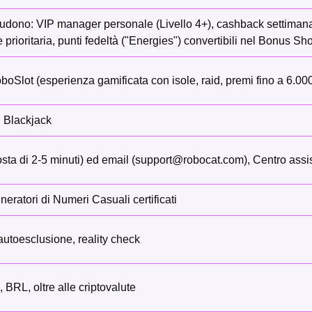
cludono: VIP manager personale (Livello 4+), cashback settimanale 
e prioritaria, punti fedeltà ("Energies") convertibili nel Bonus Sh
oboSlot (esperienza gamificata con isole, raid, premi fino a 6.0
l Blackjack
sta di 2-5 minuti) ed email (
support@robocat.com
), Centro ass
neratori di Numeri Casuali certificati
 autoesclusione, reality check
L, oltre alle criptovalute