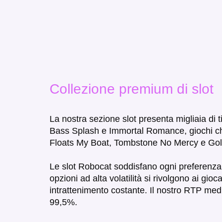
Collezione premium di slot
La nostra sezione slot presenta migliaia di t
Bass Splash e Immortal Romance, giochi che
Floats My Boat, Tombstone No Mercy e Gold 
Le slot Robocat soddisfano ogni preferenza, 
opzioni ad alta volatilità si rivolgono ai gi
intrattenimento costante. Il nostro RTP medi
99,5%.