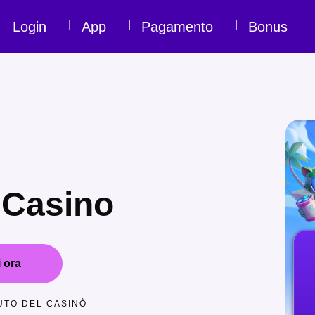
Login
App
Pagamento
Bonus
 Casino
i ora
UTO DEL CASINÒ