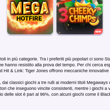
itoli in più categorie. Tra i preferiti più popolari ci son
 hanno resistito alla prova del tempo. Per chi cerca esp
Hit & Link: Tiger Jones offrono meccaniche innovative e 
dai classici giochi a tre rulli ai moderni titoli Megaways
ocatori che inseguono vincite consistenti, mentre i giochi
o delle slot è pari al 96%, con alcuni giochi come il Blac