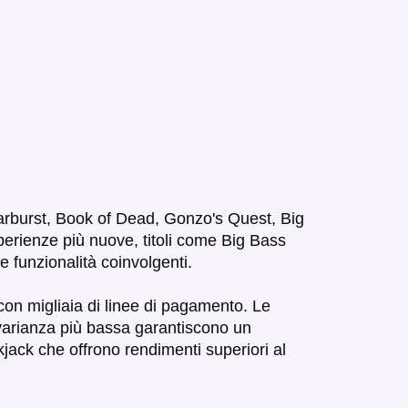
o Starburst, Book of Dead, Gonzo's Quest, Big
erienze più nuove, titoli come Big Bass
funzionalità coinvolgenti.
 con migliaia di linee di pagamento. Le
 a varianza più bassa garantiscono un
kjack che offrono rendimenti superiori al